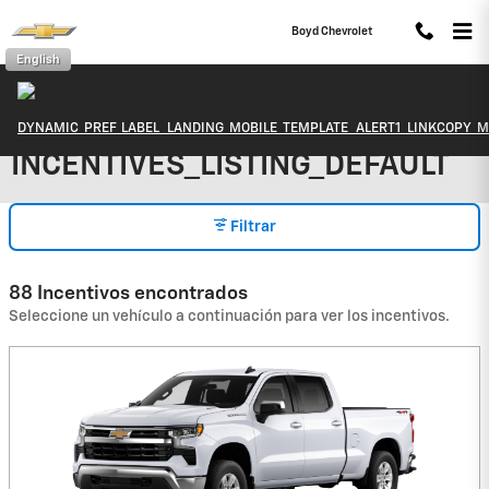
Saltar al contenido principal
Boyd Chevrolet
English
DYNAMIC_PREF_LABEL_LANDING_MOBILE_TEMPLATE_ALERT1_LINKCOPY_M
INCENTIVES_LISTING_DEFAULT
Filtrar
88 Incentivos encontrados
Seleccione un vehículo a continuación para ver los incentivos.