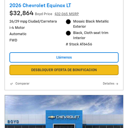
2026 Chevrolet Equinox LT
$32,864
Boyd Price
$32,065 MSRP
26/29 mpg Ciudad/Carretera
Mosaic Black Metallic
Exterior
i-4 Motor
Black, Cloth seat trim
Automatic
Interior
FWD
# Stock AT6456
Llámenos
DESBLOQUER OFERTA DE BONIFICACION
Comparar
Detalles