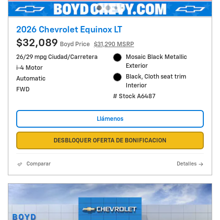
2026 Chevrolet Equinox LT
$32,089
Boyd Price
$31,290 MSRP
26/29 mpg Ciudad/Carretera
Mosaic Black Metallic
Exterior
i-4 Motor
Black, Cloth seat trim
Automatic
Interior
FWD
# Stock A6487
Llámenos
DESBLOQUER OFERTA DE BONIFICACION
Comparar
Detalles