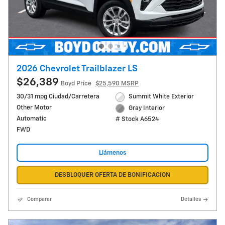
2026 Chevrolet Trailblazer LS
$26,389
Boyd Price
$25,590 MSRP
30/31 mpg Ciudad/Carretera
Summit White Exterior
Other Motor
Gray Interior
Automatic
# Stock A6524
FWD
Llámenos
DESBLOQUER OFERTA DE BONIFICACION
Comparar
Detalles