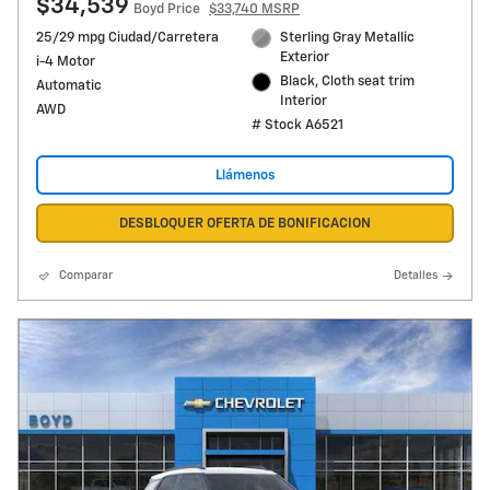
$34,539
Boyd Price
$33,740 MSRP
25/29 mpg Ciudad/Carretera
Sterling Gray Metallic
Exterior
i-4 Motor
Black, Cloth seat trim
Automatic
Interior
AWD
# Stock A6521
Llámenos
DESBLOQUER OFERTA DE BONIFICACION
Comparar
Detalles