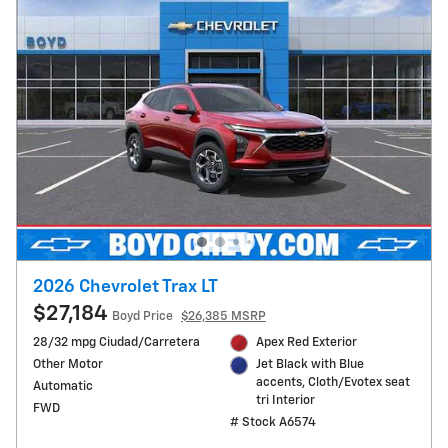
2026 Chevrolet Trax LT
$27,184
Boyd Price
$26,385 MSRP
28/32 mpg Ciudad/Carretera
Apex Red Exterior
Other Motor
Jet Black with Blue
accents, Cloth/Evotex seat
Automatic
tri Interior
FWD
# Stock A6574