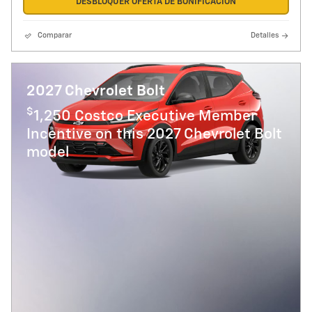
DESBLOQUER OFERTA DE BONIFICACION
Comparar
Detalles
2027 Chevrolet Bolt
$
1,250 Costco Executive Member
Incentive on this 2027 Chevrolet Bolt
model