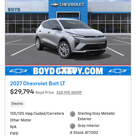
2027 Chevrolet Bolt LT
$29,794
Boyd Price
$28,995 MSRP
Electric
120/120 mpg Ciudad/Carretera
Sterling Grey Metallic
Exterior
Other Motor
Gray Interior
N/A
# Stock AT7002
FWD