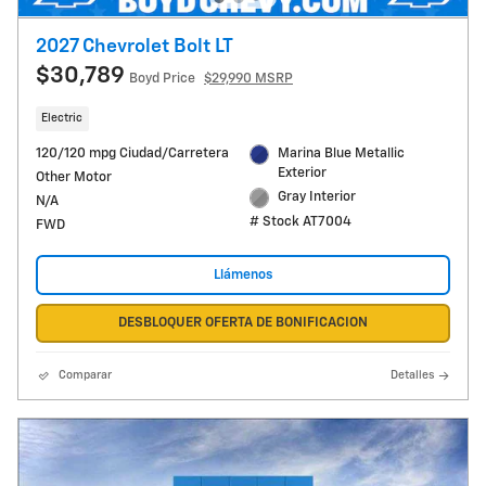
2027 Chevrolet Bolt LT
$30,789
Boyd Price
$29,990 MSRP
Electric
120/120 mpg Ciudad/Carretera
Marina Blue Metallic
Exterior
Other Motor
Gray Interior
N/A
# Stock AT7004
FWD
Llámenos
DESBLOQUER OFERTA DE BONIFICACION
Comparar
Detalles