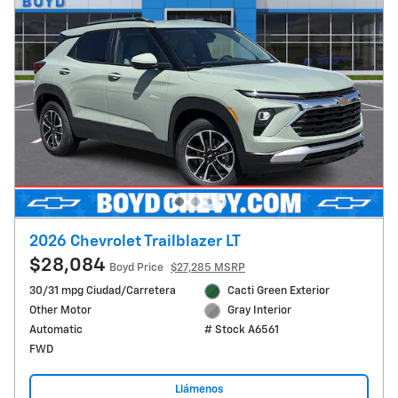
2026 Chevrolet Trailblazer LT
$28,084
Boyd Price
$27,285 MSRP
30/31 mpg Ciudad/Carretera
Cacti Green Exterior
Other Motor
Gray Interior
Automatic
# Stock A6561
FWD
Llámenos