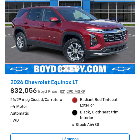
2026 Chevrolet Equinox LT
$32,056
Boyd Price
$31,290 MSRP
26/29 mpg Ciudad/Carretera
Radiant Red Tintcoat
Exterior
i-4 Motor
Black, Cloth seat trim
Automatic
Interior
FWD
# Stock A6488
Llámenos