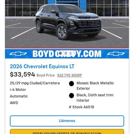
2026 Chevrolet Equinox LT
$33,594
Boyd Price
$32,795 MSRP
25/29 mpg Ciudad/Carretera
Mosaic Black Metallic
Exterior
i-4 Motor
Black, Cloth seat trim
Automatic
Interior
AWD
# Stock A6518
Llámenos