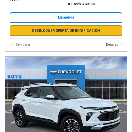
FWD
# Stock AT6550
Llámenos
DESBLOQUER OFERTA DE BONIFICACION
Comparar
Detalles