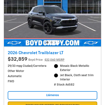
2026 Chevrolet Trailblazer LT
$32,859
Boyd Price
$32,060 MSRP
29/33 mpg Ciudad/Carretera
Mosaic Black Metallic
Exterior
Other Motor
Jet Black, Cloth seat trim
Automatic
Interior
FWD
# Stock A6582
Llámenos