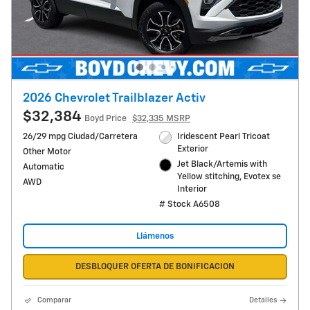
2026 Chevrolet Trailblazer Activ
$32,384
Boyd Price
$32,335 MSRP
26/29 mpg Ciudad/Carretera
Iridescent Pearl Tricoat
Exterior
Other Motor
Jet Black/Artemis with
Automatic
Yellow stitching, Evotex se
AWD
Interior
# Stock A6508
Llámenos
DESBLOQUER OFERTA DE BONIFICACION
Comparar
Detalles