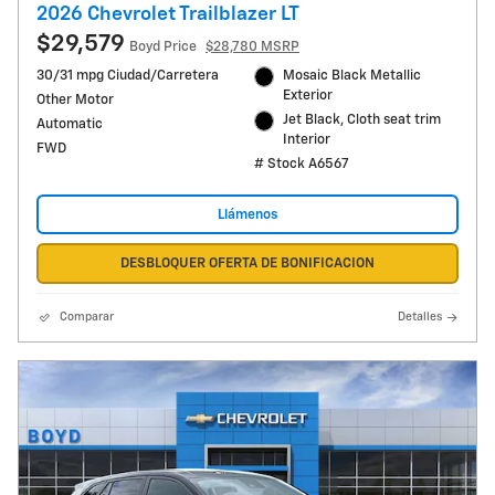
2026 Chevrolet Trailblazer LT
$29,579
Boyd Price
$28,780 MSRP
30/31 mpg Ciudad/Carretera
Mosaic Black Metallic
Exterior
Other Motor
Jet Black, Cloth seat trim
Automatic
Interior
FWD
# Stock A6567
Llámenos
DESBLOQUER OFERTA DE BONIFICACION
Comparar
Detalles