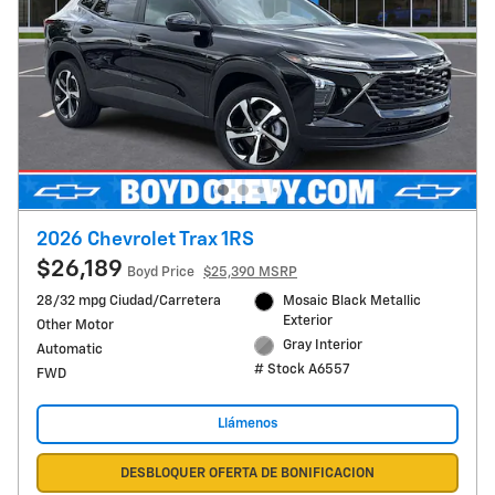
2026 Chevrolet Trax 1RS
$26,189
Boyd Price
$25,390 MSRP
28/32 mpg Ciudad/Carretera
Mosaic Black Metallic
Exterior
Other Motor
Gray Interior
Automatic
# Stock A6557
FWD
Llámenos
DESBLOQUER OFERTA DE BONIFICACION